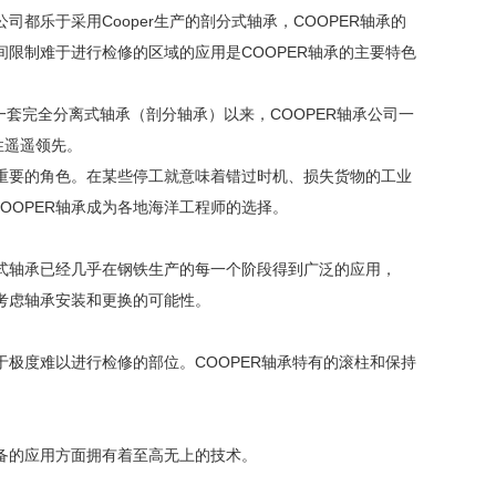
都乐于采用Cooper生产的剖分式轴承，COOPER轴承的
间限制难于进行检修的区域的应用是COOPER轴承的主要特色
球第一套完全分离式轴承（剖分轴承）以来，COOPER轴承公司一
性遥遥领先。
着重要的角色。在某些停工就意味着错过时机、损失货物的工业
OOPER轴承成为各地海洋工程师的选择。
分式轴承已经几乎在钢铁生产的每一个阶段得到广泛的应用，
再考虑轴承安装和更换的可能性。
于极度难以进行检修的部位。COOPER轴承特有的滚柱和保持
设备的应用方面拥有着至高无上的技术。