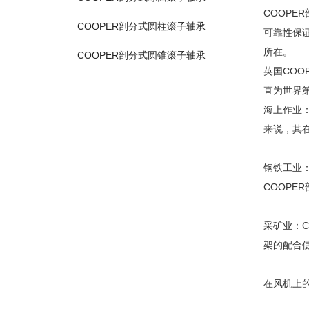
COOPE
COOPER剖分式圆柱滚子轴承
可靠性保
所在。
COOPER剖分式圆锥滚子轴承
英国COO
直为世界
海上作业
来说，其
钢铁工业
COOP
采矿业：
架的配合
在风机上