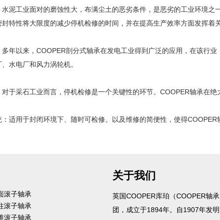
：水泥工业面对的磨蚀性大，布满尘土的恶劣条件，是恶劣的工业环境之一
密封特性将大限度的减少停机检修的时间，并在提高生产效率方面发挥着
：多年以来，COOPER剖分式轴承在发电工业得到广泛的应用，在该行业
厂、水电厂和风力涡轮机。
：对于采石工业而言，停机检修是一个关键性的环节。COOPER轴承在
统：适用于封闭环境下、随时可检修。以及维修的简便性，使得COOPER
关于我们
球面滚子轴承
英国COOPER库珀（COOPER轴
圆柱滚子轴承
团，成立于1894年。自1907年发
圆锥滚子轴承