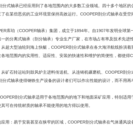
R剖分式轴承已经应用到了各地范围内的大多数工业领域。四十多个地区的公司
证了在某些恶劣的工业环境里保持高效运行。COOPER剖分式轴承在受空
PER库珀（COOPER轴承）集团，成立于1894年。自1907年发明全
第一的分离式轴承（剖分轴承）专业生产厂家，在市场占有率及技术先进
：从超大型油轮到海上快艇，COOPER剖分式轴承在各大海洋航线扮演
在各地范围内的实用性、适应性、安装的快速性和维护的简便性，都使得C
：从矿石转运站到鼓风炉主进料传送机、从连铸机碾磨机、COOPER剖
ER剖分式轴承使得钢铁生产设备的设计者们可以作出性能的设计，而不用
COOPER剖分式轴承适用于各地范围内的地下和地面采矿应用，特别适用
使其可在传统材质的轴承不能使用的地方得以使用。
的应用：易于安装甚至在狭窄的区域，COOPER剖分式轴承在气体通风