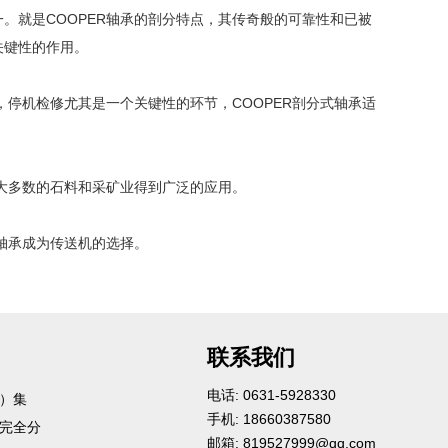
。就是COOPER轴承的剖分特点，其传奇般的可靠性和已被
关键性的作用。
，停机检修尤其是一个关键性的环节，COOPER剖分式轴承适
绝大多数的石料和采矿业得到广泛的应用。
轴承成为传送机的选择。
联系我们
电话: 0631-5928330
承）集
手机: 18660387580
明完全分
邮箱:
819527999@qq.com