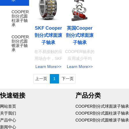
COOPER
剖分式圆
柱滚子轴
承
SKF Cooper
英国Cooper
剖分式球面滚
剖分式球面滚
COOPER
剖分式圆
子轴承
子轴承
锥滚子轴
承
在不易接触的应
COOPER轴承的
用场合中，SKF
应用减少平均
...
维...
Learn More>>
Learn More>>
上一页
1
下一页
快速链接
产品分类
网站首页
COOPER剖分式球面滚子轴承
关于我们
COOPER剖分式圆柱滚子轴承
产品中心
COOPER剖分式圆锥滚子轴承
新闻中心