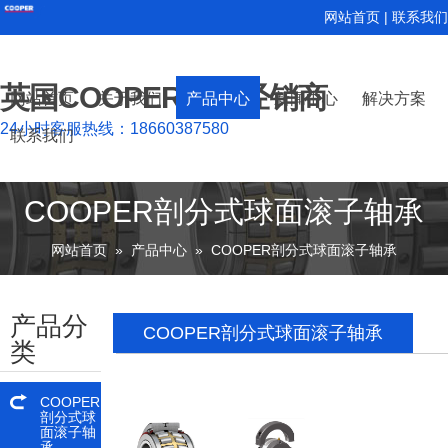
网站首页
|
联系我们
英国COOPER轴承经销商
网站首页
关于我们
产品中心
新闻中心
解决方案
24小时客服热线：18660387580
联系我们
公司简介
荣誉资质
COOPER剖分式球面滚子轴承
COOPER剖分式圆柱滚子轴承
COOPER剖分式圆锥滚子轴承
公司新闻
行业动态
技术支持
COOPER剖分式球面滚子轴承
网站首页
»
产品中心
»
COOPER剖分式球面滚子轴承
产品分
COOPER剖分式球面滚子轴承
类
COOPER
剖分式球
面滚子轴
承